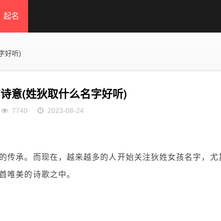
起名
字好听)
诗意(姓狄取什么名字好听)
7740
2023-08-24
的传承。而现在，越来越多的人开始关注狄姓女孩名字，尤
首唯美的诗歌之中。