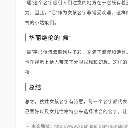
“瑶”这个名字吸引人们注意的地方在于它既有
力。因此，“瑶”作为女孩名字非常受欢迎。这
气的小姑娘们。
华丽绝伦的“霞”
“霞”字形像流云般绚烂多彩，充满了浪漫和诗
也在视觉上给人带来了无限遐想和幻想。这样的
孩。
总结
总之，狄姓女孩名字有诗意，每一个名字都代表
己喜好以及女儿性格特点来选择适合的名字，让
本文地址：
http://www.xuanjipai.com/nuhaiqi