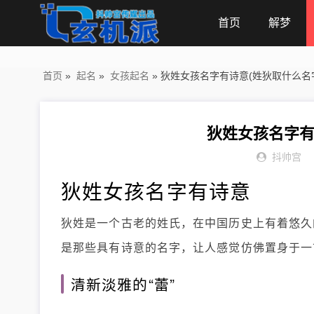
首页
解梦
首页
»
起名
»
女孩起名
» 狄姓女孩名字有诗意(姓狄取什么名
狄姓女孩名字有
抖帅宫
狄姓女孩名字有诗意
狄姓是一个古老的姓氏，在中国历史上有着悠久
是那些具有诗意的名字，让人感觉仿佛置身于一
清新淡雅的“蕾”