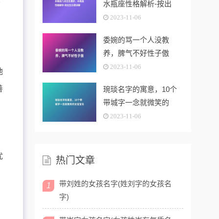
水瓶座性格解析-按出
女
生...
2023-11-06
委婉的骂一个人没教
养，脾气不好性子傲
2023-11-06
地
善
琬琰名字的寓意，10个
带城字一念就微笑的
女...
2023-11-06
优
热门文章
带刘姓的女孩名字(姓刘字的女孩名
1
字)