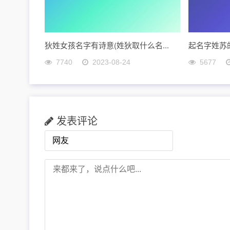
狄姓女孩名字有诗意(姓狄取什么名...
起名字姓苏的
7740
2023-08-24
5677
发表评论