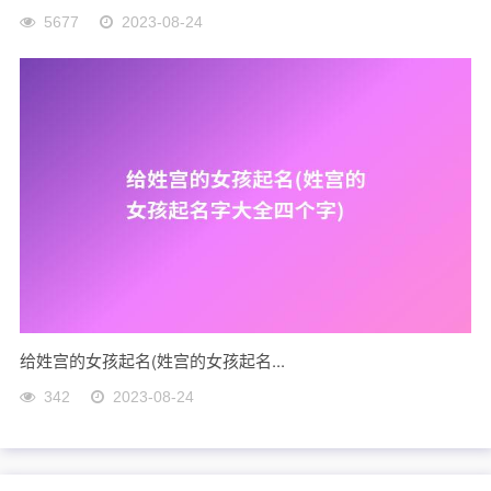
5677
2023-08-24
给姓宫的女孩起名(姓宫的女孩起名...
342
2023-08-24