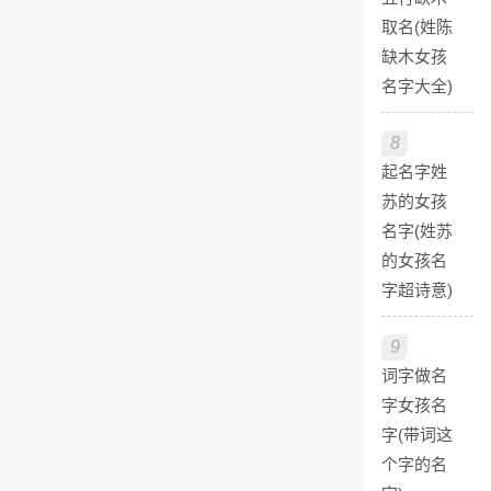
取名(姓陈
缺木女孩
名字大全)
8
起名字姓
苏的女孩
名字(姓苏
的女孩名
字超诗意)
9
词字做名
字女孩名
字(带词这
个字的名