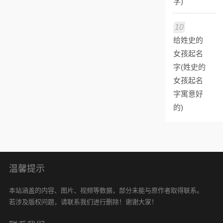
字)
10
给姓史的
女孩起名
字(姓史的
女孩起名
字寓意好
的)
温馨提示
本站涵盖的内容、图片、视频等数据，部分未能与原作者取得联系。
若涉及版权问题，请联系我们进行删除！谢谢大家！