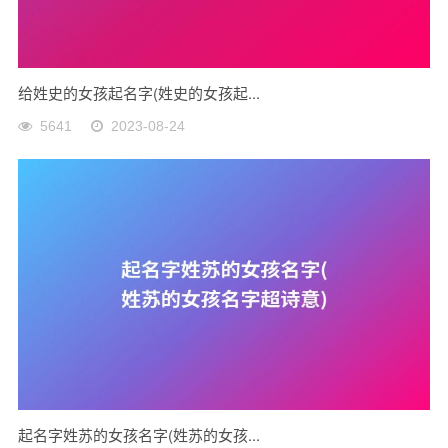
给姓史的女孩起名字(姓史的女孩起...
5641
2023-08-24
起名字姓苏的女孩名字(姓苏的女孩...