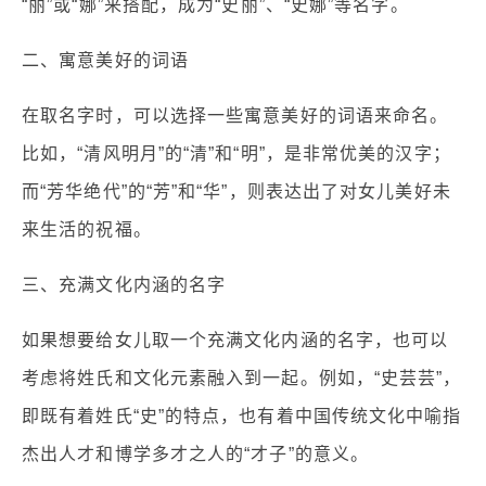
“丽”或“娜”来搭配，成为“史丽”、“史娜”等名字。
二、寓意美好的词语
在取名字时，可以选择一些寓意美好的词语来命名。
比如，“清风明月”的“清”和“明”，是非常优美的汉字；
而“芳华绝代”的“芳”和“华”，则表达出了对女儿美好未
来生活的祝福。
三、充满文化内涵的名字
如果想要给女儿取一个充满文化内涵的名字，也可以
考虑将姓氏和文化元素融入到一起。例如，“史芸芸”，
即既有着姓氏“史”的特点，也有着中国传统文化中喻指
杰出人才和博学多才之人的“才子”的意义。