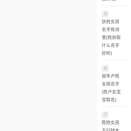
5
狄姓女孩
名字有诗
意(姓狄取
什么名字
好听)
6
鼠年卢姓
女孩名字
(姓卢女宝
宝取名)
7
陈姓女孩
五行缺木