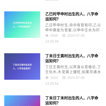
样了。如果官星通旺水,活自身丙
火通木旺,无不贵显。丙午日癸巳
时生，生于丑月或...
乙巳时甲申时出生的人，八字命
运如何？
乙日甲申时生,命中有官有印,乙以
申中庚金为官星,以申中壬水为印
绶,自身有所寄托,且月通金气或水
2505
2023-07-06
气,命主尊贵;否则,自身虚弱,官星
13:20:59
重重,即使显贵,也不能长久。乙巳
日甲申时生，自身强壮，官星旺
盛，如果生于...
丁未日壬寅时出生的人，八字命
运如何？
丁日壬寅时生,以弃身从官格论,丁
壬化木,木至寅上健旺,如果月通水
气,大贵;月通木气,也贵显。如果
2414
2023-07-06
生于丁未月,且行东方运,也是个好
13:20:54
命。丁未日壬寅时生，生于春
季，有印绶助身，吉利。生于夏
季，且行木火运，发...
丁未日丁未时出生的人，八字命
运如何？