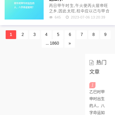
丙日甲午时生,午火使丙火居帝旺
之乡,因此太旺,柱中应以己与甲合
土,泄去部分火气,这样火气光洁透
645
2023-07-06 13:20:39
澈。明照四方。如果柱中没有土,
终难安享福运。生于辰月或戌丑
未月,火气得到适当的压制,仍可有
1
2
3
4
5
6
7
8
9
中贵。若果透出年...
... 1860
»
热门
文章
1
乙巳时甲
申时出生
的人，八
字命运如