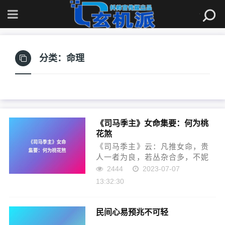
首页
»
命理
分类：
命理
《司马季主》女命集要：何为桃
花煞
《司马季主》云：凡推女命，贵
人一者为良，若丛杂合多，不妮
即妓。沈芝云：桃花又带双鸳
2444
2023-07-07
合，冗杂贵人真妓才。桃花者，
13:32:30
临官上见马谓之桃花，为临官上
见劫煞谓之桃花煞。又有一般
煞，乃巳酉丑生人，见牛之例，
民间心易预兆不可轻
谓之咸池...