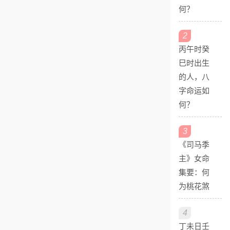
何？
2
丙午时癸
巳时出生
的人，八
字命运如
何？
3
《司马季
主》女命
集要：何
为桃花煞
4
丁未日壬