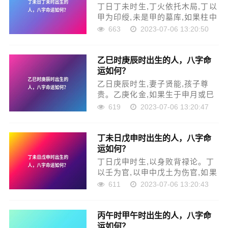
丁日丁未时生,丁火依托木局,丁以
甲为印绶,未是甲的墓库,如果柱中
见不到财星,又不行财运,年月通亥
663
2023-07-06 13:20:50
卯未木局,而且还有依靠的,生活安
稳。丁未日丁未时生，以八专禄
乙巳时庚辰时出生的人，八字命
旺论，早年不利父母妻子，衣禄
运如何？
一般，如果出家为...
乙日庚辰时生,妻子贤能,孩子尊
贵。乙庚化金,如果生于申月或巳
酉丑月,相貌清秀美丽,命主尊贵,
619
2023-07-06 13:20:47
但要防备眼病。如果乙庚不能化
金,则应以壬为印绶,以庚为正官,
丁未日戊申时出生的人，八字命
以辰中戊土与癸水化火,使乙木有
运如何？
所扶助,要是行东南...
丁日戊申时生,以身败背禄论。丁
以壬为官,以申中戊土为伤官,如果
透出年月干是壬,那么,伤官见官,
611
2023-07-06 13:20:43
其害百端,虽有旺盛的庚金为财星,
但自身处败地,难以克制,此命如果
丙午时甲午时出生的人，八字命
不通身旺月,衣禄一般。本命最好
运如何？
的是,年月柱...