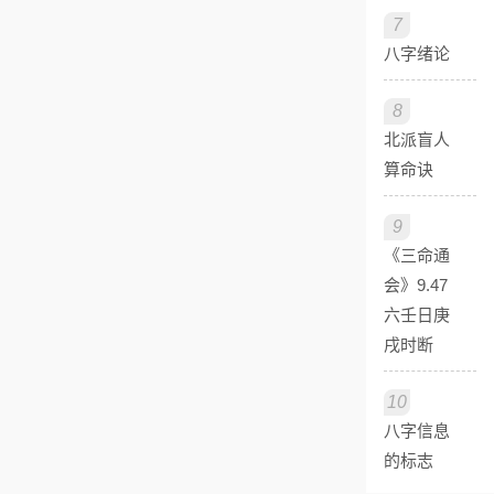
7
八字绪论
8
北派盲人
算命诀
9
《三命通
会》9.47
六壬日庚
戌时断
10
八字信息
的标志