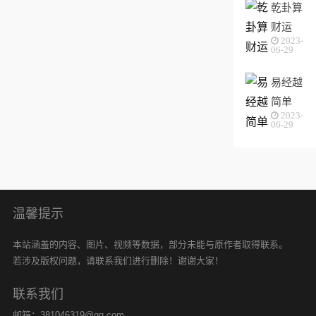
乾卦算
十四卦
财运
第八卦
2023-
(乾卦
象详
06-29
求财怎
解...
易经越
么样)
简单
2023-
(易经
06-29
越简单
越实用
在线阅
读)
温馨提示
本站涵盖的内容、图片、视频等数据，部分未能与原作者取得联系。
若涉及版权问题，请联系我们进行删除！谢谢大家！
联系我们
邮箱：381046319@qq.com