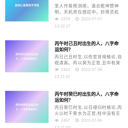
圣人作易预测用，道合乾坤赞神
明，天机泄在感应中，妙用灵机
识变通。观君出门去谋望，路遇
2379
2023-07-07
出殡有吉庆，此因官财是吉征，
13:32:27
碰见嫁娶运难行。人为名利到外
乡，不知他乡利害情，乍逢丁韩
黄染姓，谋望定遇不利境。曹姓
丙午时己丑时出生的人，八字命
之人...
运如何？
丙日己丑时生,以伤官背禄格论,自
视清高。丙以癸为正官,丑中有癸
水,但为明处己土、暗里戊土克伤,
2363
2023-07-06
如果命柱透出癸,必定招祸。如果
13:21:07
遇到庚辛,己土伤官生财,应是大好
事。丙午日己丑时生，生于春
月，行火运或金运，...
丙午时癸巳时出生的人，八字命
运如何？
丙日癸巳时生,以日禄归时格论,丙
火以时干癸水为正官,柱中没有壬
己与寅亥,而有刑冲的,命主显贵。
2457
2023-07-06
柱中有壬己与寅亥,其结果就不一
13:21:03