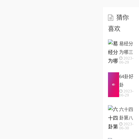
猜你
喜欢
易经分
为哪三
2023-
个部分
06-29
(易经
64卦好
分为哪
卦
三个部
2023-
分内
06-29
容...
六十四
卦第八
2023-
卦象详
06-30
解(六