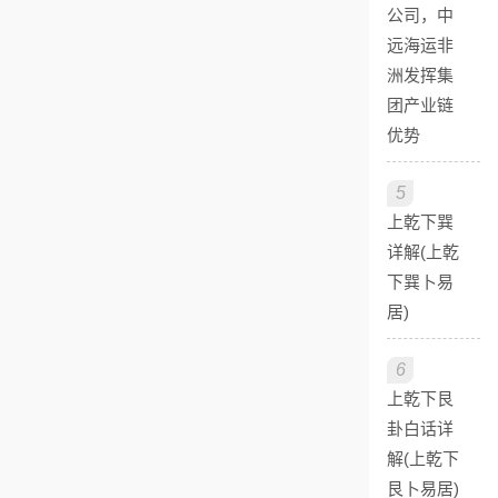
公司，中
远海运非
洲发挥集
团产业链
优势
5
上乾下巽
详解(上乾
下巽卜易
居)
6
上乾下艮
卦白话详
解(上乾下
艮卜易居)