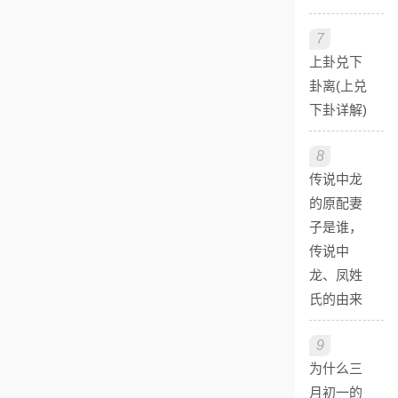
7
上卦兑下
卦离(上兑
下卦详解)
8
传说中龙
的原配妻
子是谁，
传说中
龙、凤姓
氏的由来
9
为什么三
月初一的