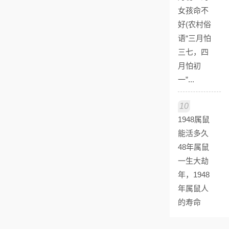
女孩命不
好(农村俗
语“三月怕
三七，四
月怕初
一”...
10
1948属鼠
能活多久
48年属鼠
一生大劫
年，1948
年属鼠人
的寿命