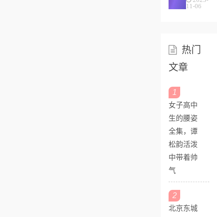
意，10
11-06
个带城
字一念
就微笑
热门
的女...
文章
1
女子高中
生的腰姿
全集，谭
松韵活泼
中带着帅
气
2
北京东城