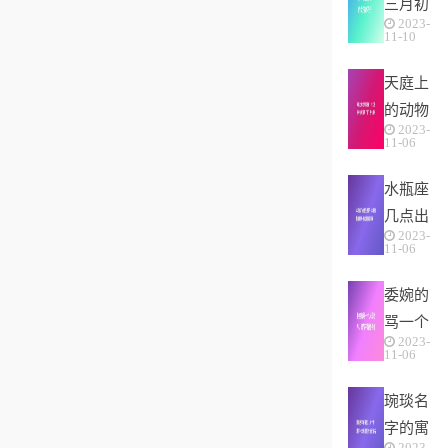
三月初
2023-
一的女
11-10
孩命不
天庭上
好(农
的动物
村俗语
2023-
猜生
“三
11-06
肖，十
月...
水瓶座
二生肖
几点出
中为何
2023-
生最
没有
11-06
好，水
“...
委婉的
瓶座性
骂一个
格解
2023-
人没教
析-按
11-06
养，脾
出生...
琬琰名
气不好
字的寓
性子傲
2023-