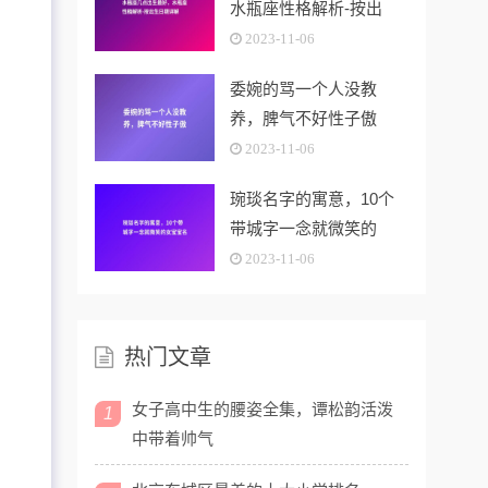
水瓶座性格解析-按出
生...
2023-11-06
委婉的骂一个人没教
养，脾气不好性子傲
2023-11-06
琬琰名字的寓意，10个
带城字一念就微笑的
女...
2023-11-06
热门文章
女子高中生的腰姿全集，谭松韵活泼
1
中带着帅气