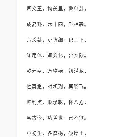
周文王，拘羑里，叠单卦，
成复卦，六十四，卦相袭。
六爻卦，更详细，识上下，
知用体，通变化，合实际。
乾元亨，万物始，初潜龙，
性莫急，时机到，再腾飞。
坤利贞，顺承乾，怀八方，
容古今，功盖世，己不欲。
屯初生，多磨砺，破厚土，