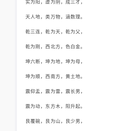
实为阳，虚为阴，成三才，
天人地，类万物，涵数理。
乾三连，乾为天，乾为父，
乾为刚，西北方，色白金。
坤六断，坤为地，坤为母，
坤为顺，西南方，黄土地。
震仰盂，震为雷，震长男，
震为动，东方木，阳升起。
艮覆碗，艮为山，艮少男，