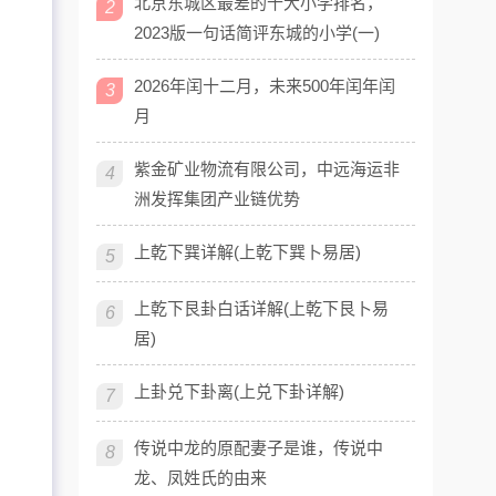
北京东城区最差的十大小学排名，
2
2023版一句话简评东城的小学(一)
2026年闰十二月，未来500年闰年闰
3
月
紫金矿业物流有限公司，中远海运非
4
洲发挥集团产业链优势
上乾下巽详解(上乾下巽卜易居)
5
上乾下艮卦白话详解(上乾下艮卜易
6
居)
上卦兑下卦离(上兑下卦详解)
7
传说中龙的原配妻子是谁，传说中
8
龙、凤姓氏的由来