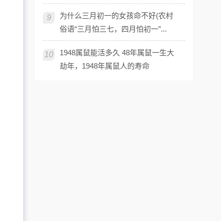
为什么三月初一的女孩命不好(农村
9
俗语“三月怕三七，四月怕初一”...
1948属鼠能活多久 48年属鼠一生大
10
劫年，1948年属鼠人的寿命