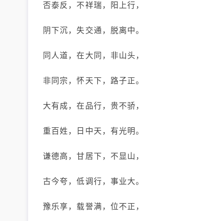
否泰反，不祥瑞，阳上行，
阴下沉，失交通，脱离中。
同人道，在大同，非山头，
非同宗，怀天下，路子正。
大有成，在品行，贵不骄，
重百姓，日中天，有光明。
谦德高，甘居下，不显山，
古今夸，低调行，事业大。
豫乐享，载誉满，位不正，