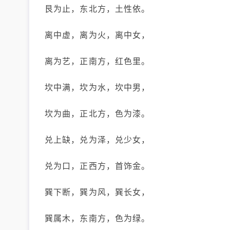
艮为止，东北方，土性依。
离中虚，离为火，离中女，
离为艺，正南方，红色里。
坎中满，坎为水，坎中男，
坎为曲，正北方，色为漆。
兑上缺，兑为泽，兑少女，
兑为口，正西方，首饰金。
巽下断，巽为风，巽长女，
巽属木，东南方，色为绿。