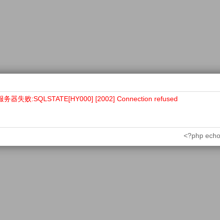
败:SQLSTATE[HY000] [2002] Connection refused
<?php echo