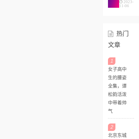
2023-
意，10
11-06
个带城
字一念
就微笑
热门
的女...
文章
1
女子高中
生的腰姿
全集，谭
松韵活泼
中带着帅
气
2
北京东城