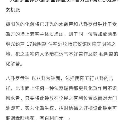
孤阳煞的化解将已开光的木葫芦和八卦罗盘钟挂于受
煞方的墙上若宅主体质虚弱，则于同一位置加放两串
明咒葫芦 17独阴煞 住宅近坟场殡仪馆医院等阴煞之
地，犯之主宅内人多暗病运气不好常作恶梦 独阴煞的
化解若。
八卦罗盘钟 以八卦为钟面，包括阴阳五行八卦的吉
祥，比市面上任何一种法器瑞兽都更具化煞作用不识
风水者，只要将此钟放在全屋之有利位置或面对大门
处即可，实为化煞生权，招财纳福之好摆设此钟更可
催姻缘旺桃花，有百利而无一。