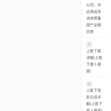
公司，中
远海运非
洲发挥集
团产业链
优势
5
上乾下巽
详解(上乾
下巽卜易
居)
6
上乾下艮
卦白话详
解(上乾下
艮卜易居)