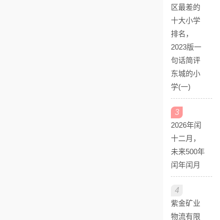
区最差的
十大小学
排名，
2023版一
句话简评
东城的小
学(一)
3
2026年闰
十二月，
未来500年
闰年闰月
4
紫金矿业
物流有限