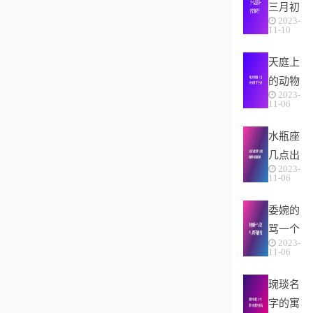
三月初
2023-
一的女
11-10
孩命不
天庭上
好(农
的动物
村俗语
2023-
猜生
“三
11-06
肖，十
月...
水瓶座
二生肖
几点出
中为何
2023-
生最
没有
11-06
好，水
“...
委婉的
瓶座性
骂一个
格解
2023-
人没教
析-按
11-06
养，脾
出生...
琬琰名
气不好
字的寓
性子傲