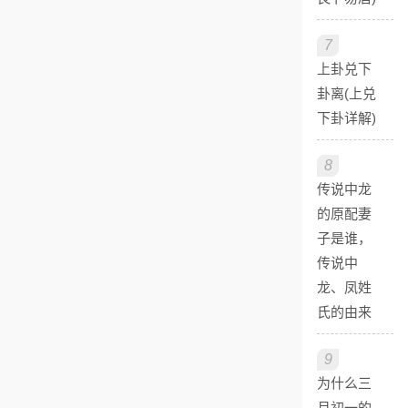
7
上卦兑下
卦离(上兑
下卦详解)
8
传说中龙
的原配妻
子是谁，
传说中
龙、凤姓
氏的由来
9
为什么三
月初一的