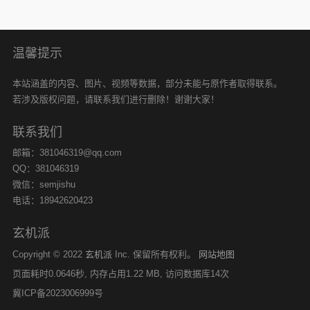
温馨提示
本站涵盖的内容、图片、视频等数据，部分未能与原作者取得联系。
若涉及版权问题，请联系我们进行删除！谢谢大家！
联系我们
邮箱：381046319@qq.com
QQ：381046319
微信：semjishu
电话：18942620423
玄机派
Copyright © 2022
玄机派
Inc. 保留所有权利。
网站地图
页面耗时0.0646秒, 内存占用1.22 MB, 访问数据库14次
冀ICP备2023006999号