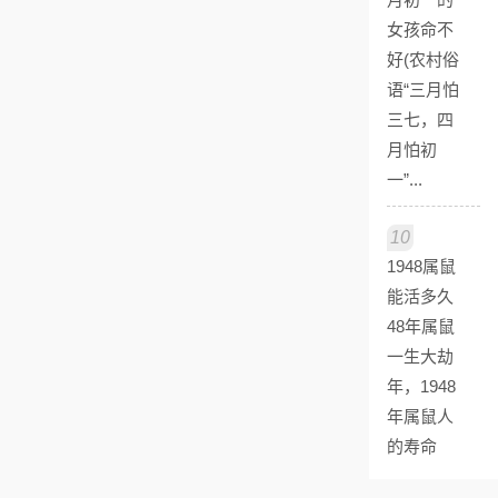
女孩命不
好(农村俗
语“三月怕
三七，四
月怕初
一”...
10
1948属鼠
能活多久
48年属鼠
一生大劫
年，1948
年属鼠人
的寿命