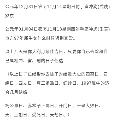
公元年12月31日农历11月14星期日射手座冲狗(戊戌)
煞东
公元年01月04日农历11月18星期四射手座冲虎(壬寅)
煞东97年属牛女什么时候遇到真爱。
以上几天是你大利月最佳吉日，只要你自己去除和自
己属相冲、害、刑的日子任选
（以上日子已经帮你去除了对结婚大忌的四离日、四
绝日、四立日、真三娘煞日、红纱日、1997属牛的适
合几月结婚。
杨公忌日、赤松子下降日、开门日、十恶大败日、
天、上朔日、受死日、天劫日、）