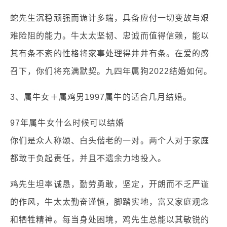
蛇先生沉稳顽强而诡计多端，具备应付一切变故与艰
难险阻的能力。牛太太坚韧、忠诚而值得信赖，能以
其有条不紊的性格将家事处理得井井有条。在爱的感
召下，你们将充满默契。九四年属狗2022结婚如何。
3、属牛女＋属鸡男1997属牛的适合几月结婚。
97年属牛女什么时候可以结婚
你们是众人称颂、白头偕老的一对。两个人对于家庭
都敢于负起责任，并且不遗余力地投入。
鸡先生坦率诚恳，勤劳勇敢，坚定，开朗而不乏严谨
的作风，牛太太勤奋谨慎，脚踏实地，富又家庭观念
和牺牲精神。每当身处困境，鸡先生总能以其敏锐的