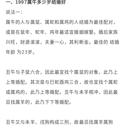
一、1997属牛多少岁结婚好
说法一：
属牛的人与属鼠、属蛇和属鸡的人结婚为最佳配对，
或是在鼠年、蛇年、鸡年最适宜婚姻嫁娶。婚后家族
兴旺，财源滚滚，夫妻一心，其利断金。最佳的 结婚
年龄 为23岁。
丑牛与子鼠六合，因此最宜找个属鼠的对象，此乃上
上等婚配。其次是与巳蛇酉鸡三合，故也宜找个属蛇
或属鸡的，此乃上等婚配。丑牛与未羊相冲，因此最
忌找属羊的，此乃下下等婚配。
丑牛又与未羊、戌狗构成三刑，故最忌找属羊属狗