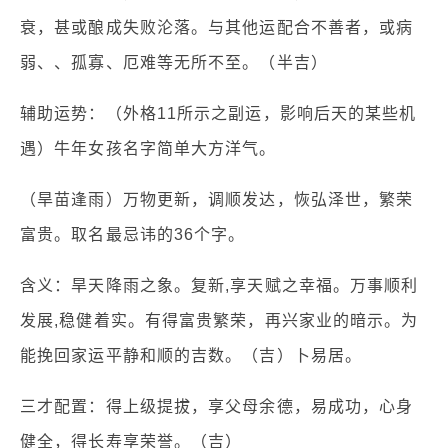
衰，甚或酿成失败沦落。与其他运配合不善者，或病
弱、、孤寡、厄难等无所不至。（半吉）
辅助运势：（外格11所示之副运，影响后天的某些机
遇）牛年女孩名字简单大方洋气。
（旱苗逢雨）万物更新，调顺发达，恢弘泽世，繁荣
富贵。取名最忌讳的36个字。
含义：旱天降雨之象。复新,享天赋之幸福。万事顺利
发展,稳健着实。有得富贵繁荣，再兴家业的暗示。为
能挽回家运平静和顺的吉数。（吉）卜易居。
三才配置：得上级提拔，享父母余德，易成功，心身
健全，得长寿享荣誉。（吉）