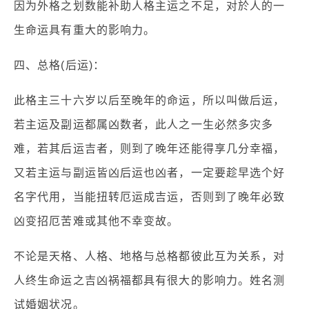
因为外格之划数能补助人格主运之不足，对於人的一
生命运具有重大的影响力。
四、总格(后运)：
此格主三十六岁以后至晚年的命运，所以叫做后运，
若主运及副运都属凶数者，此人之一生必然多灾多
难，若其后运吉者，则到了晚年还能得享几分幸福，
又若主运与副运皆凶后运也凶者，一定要趁早选个好
名字代用，当能扭转厄运成吉运，否则到了晚年必致
凶变招厄苦难或其他不幸变故。
不论是天格、人格、地格与总格都彼此互为关系，对
人终生命运之吉凶祸福都具有很大的影响力。姓名测
试婚姻状况。