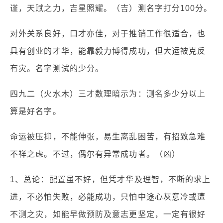
谨，天赋之力，吉星照耀。（吉）测名字打分100分。
对外关系良好，口才亦佳，对于推销工作很适合，也
具有创业的才华，能靠毅力博得成功，但大运被克反
有灾。名字测试的少分。
四九二（火水木）三才数理暗示为：测名多少分以上
算是好名字。
命运被压抑，不能伸张，易生离乱困苦，有招致急难
不祥之虑。不过，偶尔有异常成功者。（凶）
1、总论：配置虽不好，但凭才华及理智，不断的求上
进，不必怕失败，必能成功，只怕中途心灰意冷或遭
不测之灾，如能早做预防及意志更坚定，一定有很好