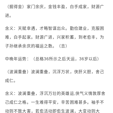
（掘得金）家门余庆，金钱丰盈，白手成家，财源广
进。
含义：天赋幸遇，才略智谋出众。勤俭建业，克服困
难，白手起家。财源广进，兴家积蓄，到老愈丰，为
子孙继承余庆的福运之数。（吉）
中晚年运势：（总格36所示之后天运，36岁以后）
（波澜重叠）波澜重叠，沉浮万状，侠肝义胆，舍己
成仁。
含义：波澜重叠，浮沉万壮的英雄运,侠气义情敦厚舍
己成仁之格。一生难得平安，辛苦困难甚多。袖手不
动则不致大害，若愈活动即愈生波澜，大变动则大