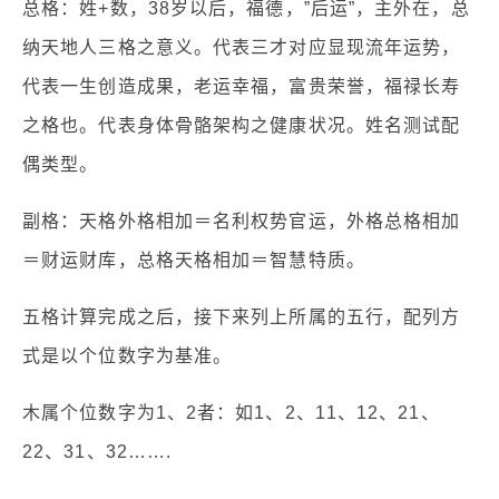
总格：姓+数，38岁以后，福德，”后运”，主外在，总
纳天地人三格之意义。代表三才对应显现流年运势，
代表一生创造成果，老运幸福，富贵荣誉，福禄长寿
之格也。代表身体骨骼架构之健康状况。姓名测试配
偶类型。
副格：天格外格相加＝名利权势官运，外格总格相加
＝财运财库，总格天格相加＝智慧特质。
五格计算完成之后，接下来列上所属的五行，配列方
式是以个位数字为基准。
木属个位数字为1、2者：如1、2、11、12、21、
22、31、32…….