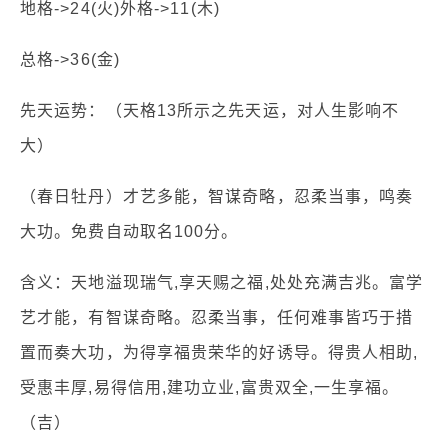
地格->24(火)外格->11(木)
总格->36(金)
先天运势：（天格13所示之先天运，对人生影响不
大）
（春日牡丹）才艺多能，智谋奇略，忍柔当事，鸣奏
大功。免费自动取名100分。
含义：天地溢现瑞气,享天赐之福,处处充满吉兆。富学
艺才能，有智谋奇略。忍柔当事，任何难事皆巧于措
置而奏大功，为得享福贵荣华的好诱导。得贵人相助,
受惠丰厚,易得信用,建功立业,富贵双全,一生享福。
（吉）