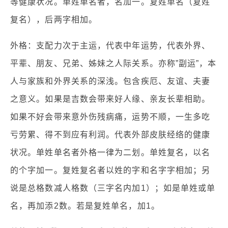
等健康状况。单姓单名者，名加一。复姓单名（复姓
复名），后两字相加。
外格：支配力次于主运，代表中年运势，代表外界、
平辈、朋友、兄弟、姊妹之人际关系。亦称”副运”，本
人与家族和外界关系的深浅。包含疾厄、友谊、夫妻
之意义。如果是吉数会带来好人缘、亲友长辈相助。
如果不好会带来意外伤残病痛，运势不顺，一生多吃
亏劳累、得不到应有利润。代表外部皮肤经络的健康
状况。单姓单名者外格一律为二划。单姓复名，以名
的个字加一。复姓复名者以姓的字和名字字相加；另
说是总格数减人格数（三字名内加1）；如是单姓或单
名，再加添2数。若是复姓单名，加1。