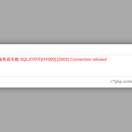
败:SQLSTATE[HY000] [2002] Connection refused
<?php echo