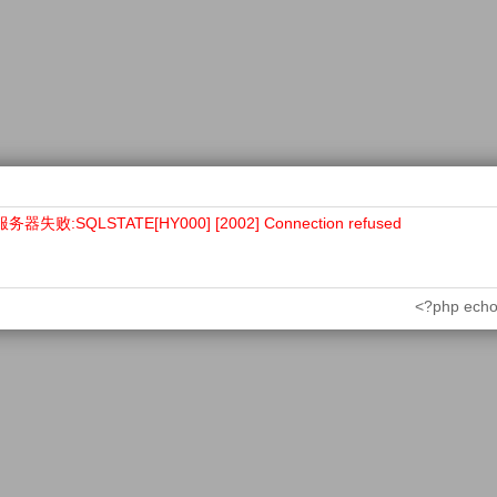
败:SQLSTATE[HY000] [2002] Connection refused
<?php echo