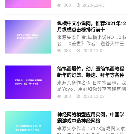
为您分享自媒体和个人成长心
388
2023-11-03
得，学会的朋友给个点赞收藏，
谢谢啦！容貌天生，气质养成！
纵横中文小说网，推荐2021年12
偶尔我们会见到一些让人惊艳的
月纵横点击榜排行前十
人，为什么对方容貌不如自己，
但就是感觉对方给人一种不一样
来源头条作者:纵横小说NO 10书
的感觉，觉得...
名：《盖世》作者：逆苍天神王
重生，再续传说！NO 9书名：
388
2023-11-02
《剑道第一仙》作者：萧瑾瑜我
是万古人间一剑修，诸天之上第
简笔画爆竹，幼儿园简笔画教程
一仙。NO 8书名：《最强战神》
新年的灯笼、鞭炮、拜年等各种
作者：烈焰滔滔五年前，血染军
过节习俗集合
装，换一身战功！ 五年后，携无
来源头条作者:每日简笔画Hi，我
尽...
是Yoyo，用心和你分享有趣有创
意又实用的简笔画教程，让你作
388
2023-11-02
品不落俗套。点关注，每日获取
免费简笔画教程！每天3分钟，成
神经网络模型应用实例，中国学
就大画家！借着新年的余温让孩
霸游戏中造神经网络
子了解一些新年的各种习俗吧福
利：在公众号输入「简笔画」获
来源头条作者:17173游戏网大家
取百篇...