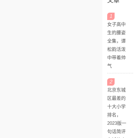
文章
1
女子高中
生的腰姿
全集，谭
松韵活泼
中带着帅
气
2
北京东城
区最差的
十大小学
排名，
2023版一
句话简评