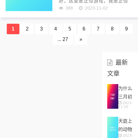
好，这里是正惊游戏，我是正惊
小弟。这年头各行各业都在卷，
388
2023-11-02
就连游戏如今也开始卷起来了，
以前玩《我的世界》盖座宫殿就
是大神了，后来做会跑的辆汽车
1
2
3
4
5
6
7
8
9
才是大神，再后来建个自动化的
... 27
»
工厂才有资格做大神，如今有个
大神卷起来...
最新
文章
为什么
三月初
2023-
一的女
11-10
孩命不
天庭上
好(农
的动物
村俗语
2023-
猜生