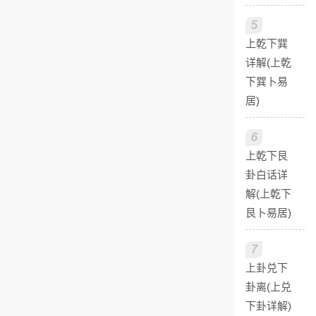
5
上乾下巽
详解(上乾
下巽卜易
居)
6
上乾下艮
卦白话详
解(上乾下
艮卜易居)
7
上卦兑下
卦离(上兑
下卦详解)