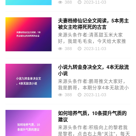
经典怀旧手游资讯给大家。今天
388
2023-11-03
给大家分享传奇3新手如何快速获
得转生石。一转的转生石头获取
夫妻档修仙记全文阅读，5本男主
很简到，在赤月挂图爆率极高，
被女主吃得死死的古言
二转小白就推荐去潘夜三层，开
个福利守卫半小时左右能到二
来源头条作者:清蒸甜玉米大家
转，有些小伙伴会...
好，我是毛毛虫，今天给大家推
荐5本男主被女主吃得死死的古
388
2023-11-03
言，强推《一寸相思》，男主为
爱低头第一本：《贵女撩夫攻
小说九转金身决全文，4本无敌流
略》作者：漪光书评：女追男，
小说
女主夜怀央小时候被男主救过，
又加上男主威名远扬，自此一直
来源头条作者:鹏哥推文大家好，
惦记着要还男主这个...
我是鹏哥，本期分享4本无敌流小
说，主角行事果断，剧情精彩带
388
2023-11-03
感，书荒不容错过一、《签到千
年我怎么成人族隐藏老祖了》 作
如何培养气质，10条提升气质的
者：超喜欢吃辣椒 字数：104万
建议
已完本短评：签到无敌流精品，
穿越到大荒世界，从一个藏书阁
来源头条作者:积极向上的黎君我
小杂...
是黎君，点击右上角“关注”，每天