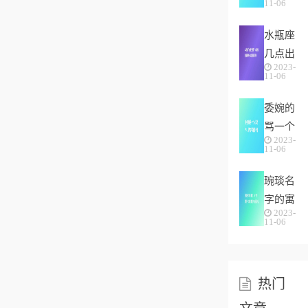
“三
11-06
肖，十
月...
水瓶座
二生肖
几点出
中为何
2023-
生最
没有
11-06
好，水
“...
委婉的
瓶座性
骂一个
格解
2023-
人没教
析-按
11-06
养，脾
出生...
琬琰名
气不好
字的寓
性子傲
2023-
意，10
11-06
个带城
字一念
就微笑
热门
的女...