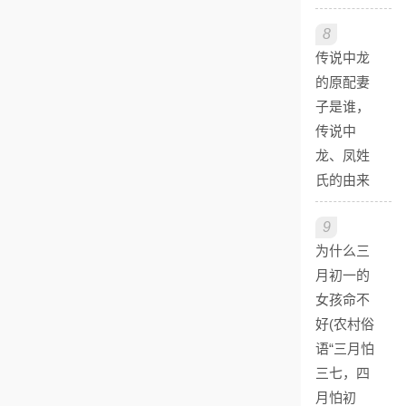
8
传说中龙
的原配妻
子是谁，
传说中
龙、凤姓
氏的由来
9
为什么三
月初一的
女孩命不
好(农村俗
语“三月怕
三七，四
月怕初