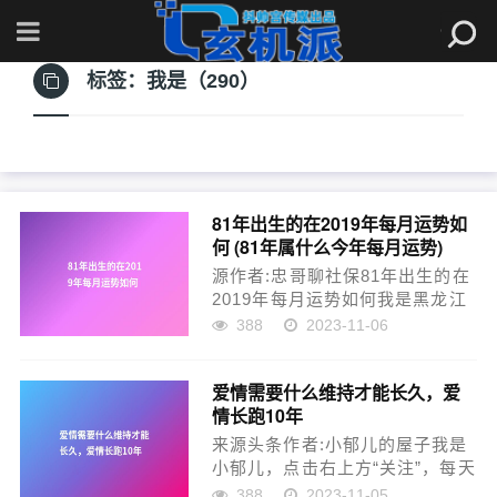
标签：
我是（290）
81年出生的在2019年每月运势如
何 (81年属什么今年每月运势)
源作者:忠哥聊社保81年出生的在
2019年每月运势如何我是黑龙江
的，1963.10出生，81年9月参加
388
2023-11-06
工作工龄42年，社保2019年前按
60%交，2020年至2023年100%
爱情需要什么维持才能长久，爱
交人均账户6.5万元请问2023年5
情长跑10年
月份退休时能拿多少钱？平均
缴...
来源头条作者:小郁儿的屋子我是
小郁儿，点击右上方“关注”，每天
为你分享【自媒体写作运营】与
388
2023-11-05