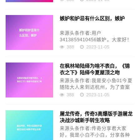
【个人精进】干货。从高二到一
起创业，我跟大山同学的爱情长
嫉妒和妒忌有什么区别，嫉妒
跑差不多10年啦～我对这个“10
年”也感到特别惊讶，毕竟纵观周
围，能谈超过3年的情侣少之又
来源头条作者:用户
少，...
3413859410456嫉妒。大家好！
我是禹霏。这一期让我们来说一
388
2023-11-05
说嫉妒这个话题。嫉妒心里是在
自己不如别人好。感觉失落时产
在枫林坳陆绎为啥不表白，《锦
生的一种消极的感觉，是一种突
衣之下》陆绎今夏屋顶之吻
出自我的表现。有嫉妒心的人无
论什么事，首先考虑到的都是自
来源头条作者:我是安小鱼01今夏
己的得失，被强...
随陆大人来到达杭州，为了查案
方便，今夏女扮男装，在集市上
388
2023-11-05
遇到一姑娘被歹人欺负，今夏路
见不平拔刀相助，帮女子解围并
屠龙传奇，传奇3高爆版手游屠龙
脱险虎口。刚巧该女子是陆绎的
决战沙城新手转生攻略
表妹，名叫淳于敏。得益于陆家
在朝廷地位的庇护，淳于家在杭
来源头条作者:传奇分享君大家
州也是富甲一...
好，我是小白不小白，分享各种