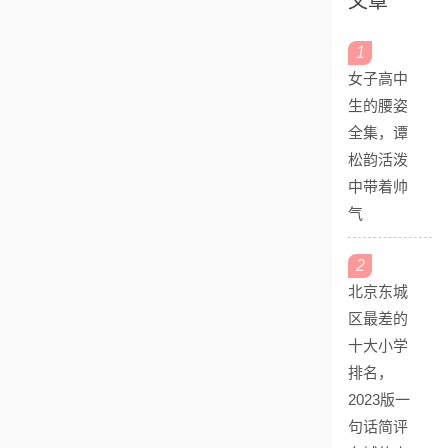
文章
1
女子高中
生的腰姿
全集，谭
松韵活泼
中带着帅
气
2
北京东城
区最差的
十大小学
排名，
2023版一
句话简评