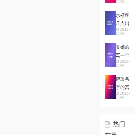
“三
11-06
肖，十
月...
水瓶座
二生肖
几点出
中为何
2023-
生最
没有
11-06
好，水
“...
委婉的
瓶座性
骂一个
格解
2023-
人没教
析-按
11-06
养，脾
出生...
琬琰名
气不好
字的寓
性子傲
2023-
意，10
11-06
个带城
字一念
就微笑
热门
的女...