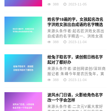
好听的名字，长辈们往往是各种
388
2023-11-05
方式都试过。有的人翻字典，有
的人查族谱，有的人看古代名
姓名学18画的字，女孩起名改名
人，还有的人找老先生，甚至有
字洪姓女孩出自成语的名字精选
人花钱占卜。一个好的名字，别
人一听就说好。而且很容易猜出
来源头条作者:起名匠洪姓女孩出
父辈给予的厚望，...
自成语的名字精选一、洪姓女孩
出自成语的名字㈠ 洪琼玉 (qióng
388
2023-11-04
yù)姓名笔画：20+5=25画出自：
成语：玉树琼枝赏析：琼：比喻
给兔子取名字，读创假日档名字
事物的美好。还有美玉琼玉。琼
起对了都好办
莹。，用作人名意指美好、珍
贵、美丽、洁白之义；玉...
来源头条作者:读创网读创/深圳商
报记者 朱峰今年是农历兔年，寅
虎即将远去，卯兔很快登场。围
388
2023-11-04
绕着兔年，A股市场有哪些炒作题
材？上市公司有哪些兔元素？下
波风水门日语，火影给角色名字
面就一起来看看吧。▍名字起对
改一个字会怎样
了好处多，兔宝宝开年大涨目
前，A股市场共有逾5000家上市
来源头条作者:二次元V酱大家好
公司，...