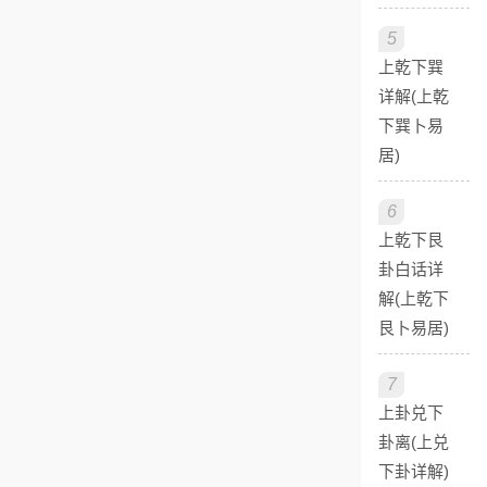
5
上乾下巽
详解(上乾
下巽卜易
居)
6
上乾下艮
卦白话详
解(上乾下
艮卜易居)
7
上卦兑下
卦离(上兑
下卦详解)