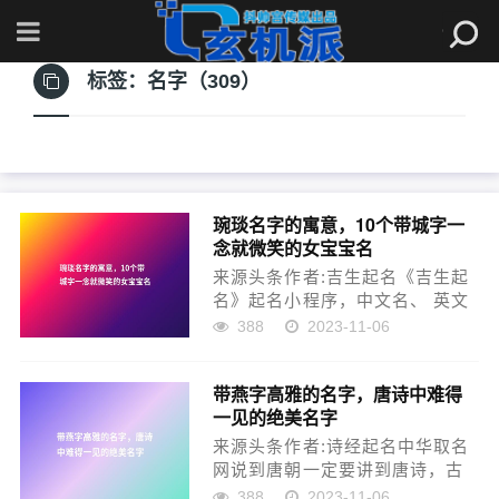
标签：
名字（309）
琬琰名字的寓意，10个带城字一
念就微笑的女宝宝名
来源头条作者:吉生起名《吉生起
名》起名小程序，中文名、 英文
名、乳名小名，查重名、查汉字
388
2023-11-06
五行，免费查！（此处已添加小
程序，请到今日头条客户端查
带燕字高雅的名字，唐诗中难得
看）名字是后天的，蕴含着本人
一见的绝美名字
的信息。由于有了姓名，人类才
能正常有序的交往。因此，父母
来源头条作者:诗经起名中华取名
给我们每个人取...
网说到唐朝一定要讲到唐诗，古
诗文化之美离不开唐朝的繁荣，
388
2023-11-06