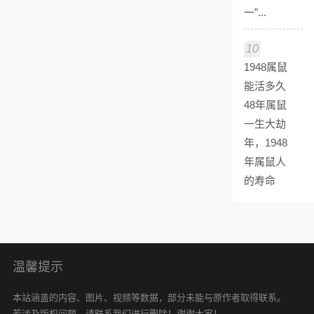
一”...
10
1948属鼠
能活多久
48年属鼠
一生大劫
年，1948
年属鼠人
的寿命
温馨提示
本站涵盖的内容、图片、视频等数据，部分未能与原作者取得联系。
若涉及版权问题，请联系我们进行删除！谢谢大家！