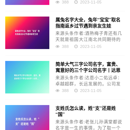
又自信的男孩名字⑴ 哲明 (zhé
388
2023-11-05
míng)姓名笔画：10+8=18画出
自：1、范成大的《题赵昌四季花
属兔名字大全，兔年“宝宝”取名
图 葵花萱草》——卫足保明哲，
指南返乡过节遇到亲友生娃
忘忧助欢娱。赏析：哲：本义为
聪明，有智慧。也指聪...
来源头条作者:酒熟梅子青还有几
天就是祖国大江南北共同期待的
春节了，有些人早已经在返乡的
388
2023-11-05
路上了。一年到头在外忙碌，回
到老家难免喜事连连，亲友生娃
简单大气三字公司名字，富贵、
邀请赴宴之余，有时候总会说：
寓意好的三个字公司名字丨达恩
帮忙给孩子取个名字吧。要知
小二丨海量起名
道，帮取名字可是很大的功德，
来源头条作者:达恩小二佑远卓：
也寄托了对亲友一...
卓越超群，长远发展的。公司发
展棋开得胜，达到预期的目标。
388
2023-11-05
隆耀伦：前途光明，无与伦比的
公司东屹锋：屹，直立地上，不
支姓氏怎么读，姓“支”还是姓
可动摇。锋，锋芒，指有本领，
“国”
才华。寓意发展稳定，技术精湛
的公司。麒圣达：麒，吉祥。
来源头条作者:老张儿孙满堂都说
圣，最高级别。成...
名字是一生的事情，为了取一个