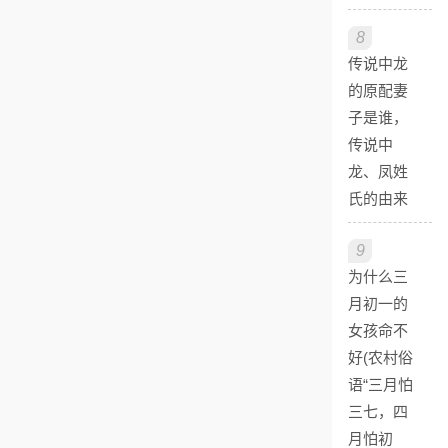
8
传说中龙
的原配妻
子是谁，
传说中
龙、凤姓
氏的由来
9
为什么三
月初一的
女孩命不
好(农村俗
语“三月怕
三七，四
月怕初