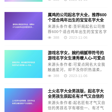
而且唐诗也是汉语中最美好的词
语之一，光是读这两个字就让人
属鸡的公司起名字大全，推荐600
齿颊生香。可见唐诗在中国文学
个适合鸡年出生的宝宝名字大全
史上占据着极高的地位，也是文
化领域一颗璀璨的明珠。从这样
来源头条作者:圣轩阁起名公司推
的一本经典书籍...
荐600个适合鸡年出生的宝宝名字
大全男宝宝取名字大全嘉伦 自昊
388
2023-11-06
永宏 志豪 川立 怡皓 耘涛 文歆朋
泽 语弘 俊雄 宇山 睿玉 承军 诚
游戏名字女，婉约细腻带符号的
毅 天晨和平 丛睿 秋江 浩初 艺森
游戏名字女生清秀暖人心-可爱点
哲彦 天路 善文海杰 佳颢 广茂
纬...
来源头条作者:可爱点网名大全我
触遍星河，却不及你炽热温柔，
我踩着诗意，赋词伏笔也只为聊
388
2023-11-06
表心意。今日，可爱点小编准备
了细腻的带符号的游戏名字，希
土火名字大全男孩版，起名字大
望你们喜欢~萌眯牛奶煮萝莉空大
全男孩生辰起名有才气又自信的
萌妹软萌猫玛丽莲萌鹿氺粿餹ぎ
男孩名字
软Q糖坏坏的丫头□小猫汪汪汪ε
来源头条作者:起名匠有才气又自
じ☆ve萌...
信的男孩名字有哪些一、有才气