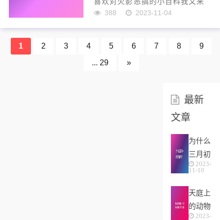
喜欢对火影恶搞的小百科我又来
了，火影忍者每个人的名字都是
388
2023-11-04
由日文音译过来的，而音译成汉
字之后难免就会和汉语里的一些
词汇撞车，那哪些角色名字里换
1
2
3
4
5
6
7
8
9
一个字就会让人笑喷呢？佩奇第
... 29
»
一个能让人捧腹的名字那就是佩
恩了，因为佩恩...
最新
文章
为什么
三月初
2023-
一的女
11-10
孩命不
天庭上
好(农
的动物
村俗语
2023-
猜生